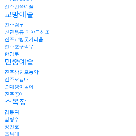
진주민속예술
교방예술
진주검무
신관용류 가야금산조
진주교방굿거리춤
진주포구락무
한량무
민중예술
진주삼천포농악
진주오광대
솟대쟁이놀이
진주공예
소목장
김동귀
김병수
정진호
조복래