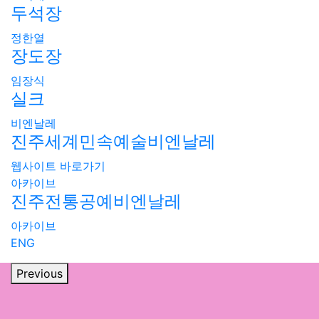
두석장
정한열
장도장
임장식
실크
비엔날레
진주세계민속예술비엔날레
웹사이트 바로가기
아카이브
진주전통공예비엔날레
아카이브
ENG
Previous